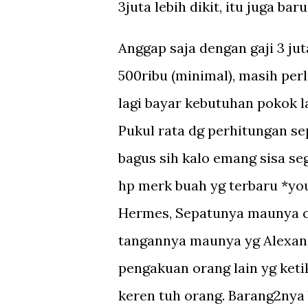
3juta lebih dikit, itu juga bar
Anggap saja dengan gaji 3 ju
500ribu (minimal), masih per
lagi bayar kebutuhan pokok lai
Pukul rata dg perhitungan sepe
bagus sih kalo emang sisa seg
hp merk buah yg terbaru *yo
Hermes, Sepatunya maunya c
tangannya maunya yg Alexan
pengakuan orang lain yg ketik
keren tuh orang. Barang2nya