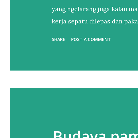
yang ngelarang juga kalau ma
kerja sepatu dilepas dan pakai
Setelahnya, bertahun-tahun h
SHARE
POST A COMMENT
sandal. Sendal jepit punya lah
itu. Sebenernya alesannya s
sepatu lebih dari satu tapi le
kaki yang belum tentu enak di
yang buat gw nggak apa maha
taruhannya di pijakan, dan it
salah pilih sepatu. Jalan kaki
Budaya pa
punya sepatu nyaman adalah h