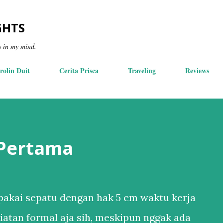
Skip to main content
GHTS
s in my mind.
rolin Duit
Cerita Prisca
Traveling
Reviews
 Pertama
akai sepatu dengan hak 5 cm waktu kerja
iatan formal aja sih, meskipun nggak ada