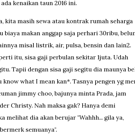
u ada kenaikan taun 2016 ini.
ta, kita masih sewa atau kontrak rumah seharga
lu biaya makan anggap saja perhari 30ribu, bel
nnya misal listrik, air, pulsa, bensin dan lain2.
rti itu, sisa gaji perbulan sekitar 1juta. Udah
itu. Tapii dengan sisa gaji segitu dia maunya be
u know what I mean kan*. Tasnya pengen yg me
uman jimmy choo, bajunya minta Prada, jam
der Christy. Nah maksa gak? Hanya demi
a melihat dia akan berujar "Wahhh... gila ya,
 bermerk semuanya".