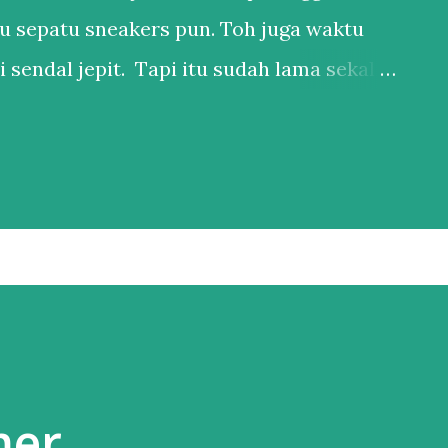
u sepatu sneakers pun. Toh juga waktu
 sendal jepit. Tapi itu sudah lama sekali.
anya punya 1 sepatu sneakers dan 1
 ya, kan hidup di Bali. Salah satu esensial
ederhana, bukan karena nggak mau punya
bih ke males harus nyocokin sepatu lagi ke
pakainya. Sepatu itu adalah hal esensial
l yang penting nyaman. Karena
u bisa berdampak ke banyak hal kalau
 adalah bagian besar dari hidup gw, jadi
mer
al yang tidak bisa dinego. Nah,