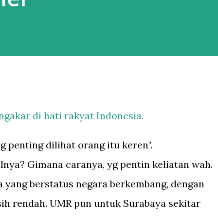
rnah jalan-jalan saat musim dingin,
i Belanda, mes...
akar di hati rakyat Indonesia.
g penting dilihat orang itu keren".
lnya? Gimana caranya, yg pentin keliatan wah.
ita yang berstatus negara berkembang, dengan
ih rendah. UMR pun untuk Surabaya sekitar