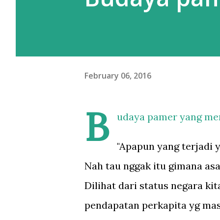
meskipun gw beberapa kali pe
Moskow ini agak beda. Kalau d
February 06, 2016
B
udaya pamer yang meng
"Apapun yang terjadi y
Nah tau nggak itu gimana asa
Dilihat dari status negara k
pendapatan perkapita yg mas