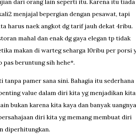
ian dari orang lain seperti itu. Karena itu tiada
kali2 menjajal bepergian dengan pesawat, tapi
kita harus naek angkot dg tarif jauh dekat 4ribu.
storan mahal dan enak dg gaya elegan tp tidak
etika makan di warteg seharga 10ribu per porsi 
o pas beruntung sih hehe*.
ti tanpa pamer sana sini. Bahagia itu sederhana
enting value dalam diri kita yg menjadikan kita
 lain bukan karena kita kaya dan banyak uangnya
bersahajaan diri kita yg memang membuat diri
an diperhitungkan.