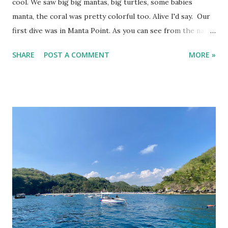
cool. We saw big big mantas, big turtles, some babies
manta, the coral was pretty colorful too. Alive I'd say. Our
first dive was in Manta Point. As you can see from the name,
we planned on seeing some manta which luckily we did. It
SHARE
POST A COMMENT
MORE »
was amazing to see big mantas. I saw, at least 5 big ones.
Then babies were cuddling and having a nap in same spot.
That was cute to see. We also see some turtles, the big
one. The thing is, it has almost-no current, but surge. The
surge was pretty big for me as a beginner. Which was
actually kinda cool. I swam a little then pushed back by the
surge, then pushed forward flowing with the surge.
Personally, I chose surge more than current hahaha! My
experiences with current, was not cool. I dislike to fight it
but at the same time I had to let go myself being dragged
with the current until god knows where 😂 While with
surge, I can also see the creatures down there flowing