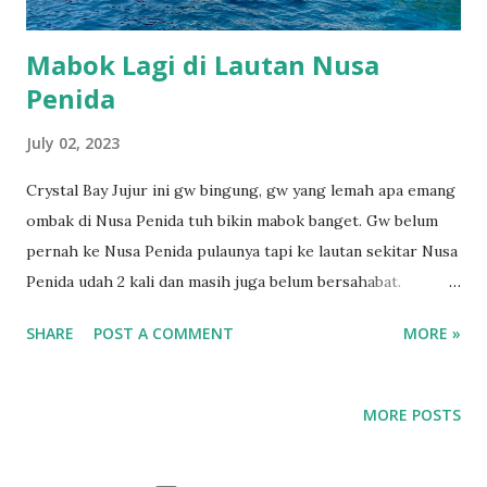
happily following...
Mabok Lagi di Lautan Nusa
Penida
July 02, 2023
Crystal Bay Jujur ini gw bingung, gw yang lemah apa emang
ombak di Nusa Penida tuh bikin mabok banget. Gw belum
pernah ke Nusa Penida pulaunya tapi ke lautan sekitar Nusa
Penida udah 2 kali dan masih juga belum bersahabat.
Pertama kali sekitar tahun 2018 atau 2019, buat snorkeling.
SHARE
POST A COMMENT
MORE »
Minggu kemarin, kali kedua ke sana dengan provider yang
sama, namun untuk Diving. Hanya ukuran wet suit saja yang
berbeda, dari XS ke M. Iya beda banget. Beberapa tahun
MORE POSTS
yang lalu ditanyain apa mabokan, gw dengan PD nya bilang
enggak karena sebelumnya juga pernah ke Gili naik boat