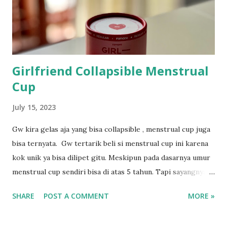
ya karena nggak formal kerjanya, jadi ya udah gw tulis ibu
rumah tangga. Itu juga masih harus bikin surat pernyataan
siapa yg membiayai biaya hidup gw kala...
Girlfriend Collapsible Menstrual
Cup
July 15, 2023
Gw kira gelas aja yang bisa collapsible , menstrual cup juga
bisa ternyata. Gw tertarik beli si menstrual cup ini karena
kok unik ya bisa dilipet gitu. Meskipun pada dasarnya umur
menstrual cup sendiri bisa di atas 5 tahun. Tapi sayangnya
menstrual cup yang udah gw pake tiga tahun itu gw simpan
SHARE
POST A COMMENT
MORE »
di kamar mandi, saat Bali berminggu-minggu hujan yang
menyebabkan dia jadi berjamur. Ini murni keteledoran gw.