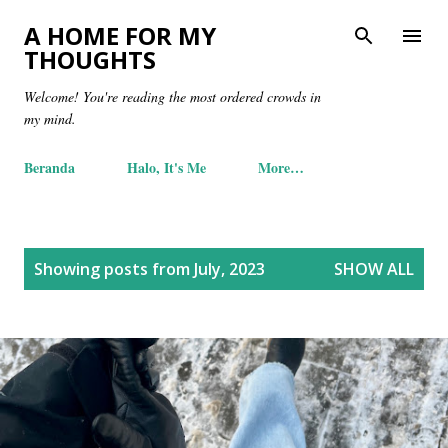
Skip to main content
A HOME FOR MY
THOUGHTS
Welcome! You're reading the most ordered crowds in
my mind.
Beranda
Halo, It's Me
More…
P
Showing posts from July, 2023
SHOW ALL
o
s
t
s