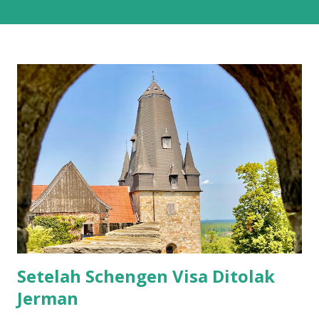
Setelahnya, bertahun-tahun hanya punya 1 sepatu sneakers
dan 1 sandal. Sendal jepit punya lah ya, kan hidup di Bali.
Salah satu esensial itu. Sebenernya alesannya sederhana,
bukan karena nggak mau punya sepatu lebih dari satu tapi
lebih ke males harus nyocokin sepatu lagi ke kaki yang
belum tentu enak dipakainya. Sepatu itu adalah hal esensial
yang buat gw nggak apa mahal yang penting nyaman.
Karena taruhannya di pijakan, dan itu bisa berdampak ke
banyak hal kalau salah pilih sepatu. Jalan kaki adalah bagian
besar dari hidup gw, jadi punya sepatu nyaman adalah hal
yang tidak bisa dinego. Nah, meskipun gw beberapa kali
pernah jalan-jalan saat musim dingin, Moskow ini agak beda.
Kalau di Belanda, mes...
Setelah Schengen Visa Ditolak
Jerman