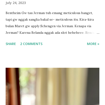
July 24, 2023
Bentheim Gw tau Jerman tuh emang meticulous banget,
tapi gw nggak sangka bakal se- meticulous itu. Kira-kira
bulan Maret gw apply Schengen via Jerman. Kenapa via
Jerman? Karena Belanda nggak ada slot heheheee. Rencana
perginya bulan April kalau nggak salah waktu itu. Karena
SHARE
2 COMMENTS
MORE »
suami ada libur tapi cuma pendek banget, dan dia pengen
banget pulang ke sana, yaudah lah coba aja. Dapet antrian,
mana bayarnya 700ribu pula 😅 lalu pergilah gw submit
semua dokumen gw. Gw bukan yang pertama kali
mengajukan Schengen, jadi gw udah "tau" harus submit apa
aja. Karena sebagai orang yang menikah dengan warga EU,
kami berhak untuk tidak menunjukkan buku tabungan (yg
penting tabungan pasangan yang EU yg ditampilkan), dll.
Dengan ina inu, eh ternyata diminta surat kerja lah, kalau
freelancer harus kasih tau bukti kerjaan juga. Gw rasa ribet