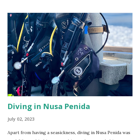
Waktu gw liat tempatnya "eh kok jamuran ya" lalu kulihat
menstrual cup nya yang juga jamuran. Yaudah nggak mau
ambil resiko. Makanan berjamur dikit aja gw buang apalagi
ini yang masuk ke tubuh lewat bagian yang juga bisa rawan
terserang jamur. Karena sudah wishlist Filmore Girlfriend
menstrual cup lama banget, akhirnya gw beli ya karena
butuh juga. Punya menstrual cup satu aja cukup. Awalnya
agak kagok ya karena kebiasaan pake mens cup yang bentuk
bulet utuh gitu. Tapi yang ini mirip tangga berundak gitu.
Apa sih, yang model lingkar paling kecil, lingkar teng...
Diving in Nusa Penida
July 02, 2023
Apart from having a seasickness, diving in Nusa Penida was