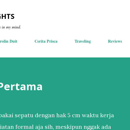
Skip to main content
GHTS
s in my mind.
rolin Duit
Cerita Prisca
Traveling
Reviews
 Pertama
akai sepatu dengan hak 5 cm waktu kerja
iatan formal aja sih, meskipun nggak ada