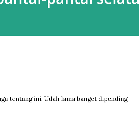
rnah jalan-jalan saat musim dingin,
i Belanda, mes...
uga tentang ini. Udah lama banget dipending