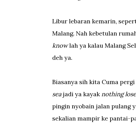
Libur lebaran kemarin, seper
Malang. Nah kebetulan rumah
know
lah ya kalau Malang Sel
deh ya.
Biasanya sih kita Cuma pergi 
sea
jadi ya kayak
nothing los
pingin nyobain jalan pulang 
sekalian mampir ke pantai-pa