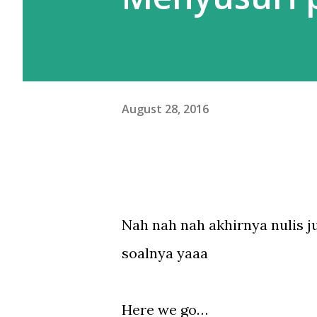
meskipun gw beberapa kali pe
Moskow ini agak beda. Kalau d
August 28, 2016
Nah nah nah akhirnya nulis j
soalnya yaaa
Here we go…