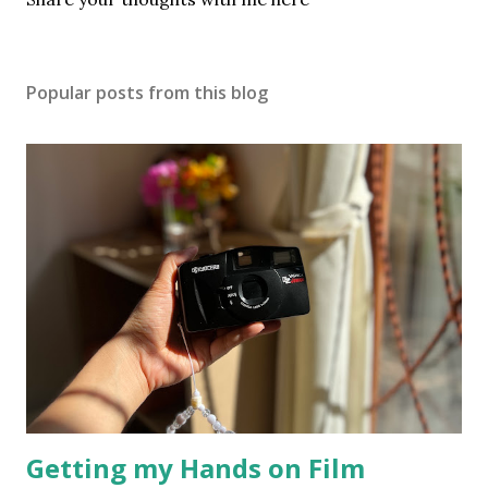
o
s
t
Popular posts from this blog
a
C
o
m
m
e
n
t
Getting my Hands on Film