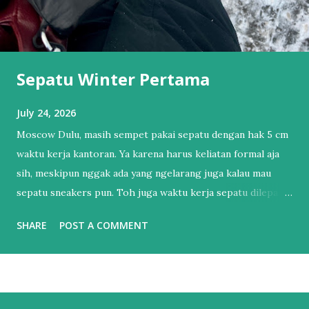
Sepatu Winter Pertama
July 24, 2026
Moscow Dulu, masih sempet pakai sepatu dengan hak 5 cm
waktu kerja kantoran. Ya karena harus keliatan formal aja
sih, meskipun nggak ada yang ngelarang juga kalau mau
sepatu sneakers pun. Toh juga waktu kerja sepatu dilepas
dan pakai sendal jepit. Tapi itu sudah lama sekali.
SHARE
POST A COMMENT
Setelahnya, bertahun-tahun hanya punya 1 sepatu sneakers
dan 1 sandal. Sendal jepit punya lah ya, kan hidup di Bali.
Salah satu esensial itu. Sebenernya alesannya sederhana,
bukan karena nggak mau punya sepatu lebih dari satu tapi
lebih ke males harus nyocokin sepatu lagi ke kaki yang