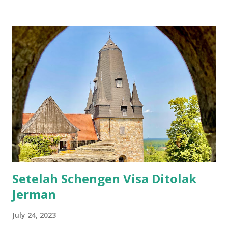
Setelah itu jangan lupa untuk beli asuransi. Karena agak
kepikiran, gw putuskan untuk beli asuransi dari perusahan
yang ada di sana. Asuransi yang gw beli dari sini . Tadinya
setelah beli kok nggak ada info apapun, bahkan bukti bayar
pun nggak ada. Tapi petugasnya cukup tangkas setelah gw
email, gw langsung dapat asuransinya. Nomer asuransi
diperlukan untuk mengisi formulir, jadi harus beli asuransi
sebelum apply visa. Nah, bagi gw, ini formulir baru kali ini
dapat pertanyaan yang unik-unik semacam apakah pernah
pelatihan militer, wajib militer, pernah pegang / punya
senjata, bahkan sampai ...
Setelah Schengen Visa Ditolak
Jerman
July 24, 2023