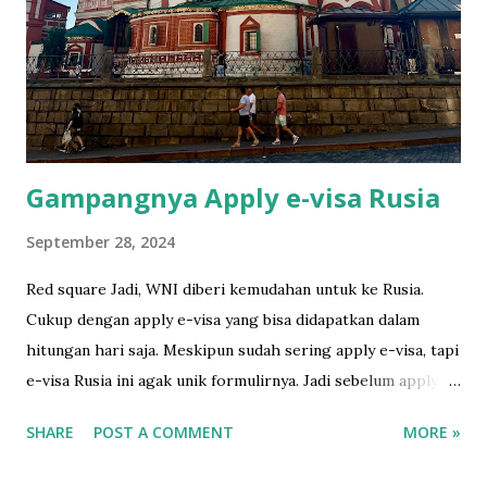
Bali. I developed and scanned the film in Ojisanfilmlab Bali.
They're just a google away. They sell the roll as well. I had
to tell the TSA to do the hand checking rather putting it
through the scanner. They understood. Cimol hides
himself in his favorite sp...
Gampangnya Apply e-visa Rusia
September 28, 2024
Red square Jadi, WNI diberi kemudahan untuk ke Rusia.
Cukup dengan apply e-visa yang bisa didapatkan dalam
hitungan hari saja. Meskipun sudah sering apply e-visa, tapi
e-visa Rusia ini agak unik formulirnya. Jadi sebelum apply,
gw baca gimana caranya di sini yang amat sangat runtut dan
SHARE
POST A COMMENT
MORE »
mudah dipahami. Sebelum isi formulir online, ada baiknya
siapkan foto 3.5 x 4.5 dengan background putih dulu.