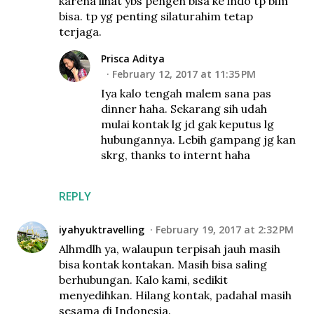
karena lihat ybs pengen bisa ke indo tp blm
bisa. tp yg penting silaturahim tetap
terjaga.
Prisca Aditya
February 12, 2017 at 11:35 PM
Iya kalo tengah malem sana pas
dinner haha. Sekarang sih udah
mulai kontak lg jd gak keputus lg
hubungannya. Lebih gampang jg kan
skrg, thanks to internt haha
REPLY
iyahyuktravelling
February 19, 2017 at 2:32 PM
Alhmdlh ya, walaupun terpisah jauh masih
bisa kontak kontakan. Masih bisa saling
berhubungan. Kalo kami, sedikit
menyedihkan. Hilang kontak, padahal masih
sesama di Indonesia.