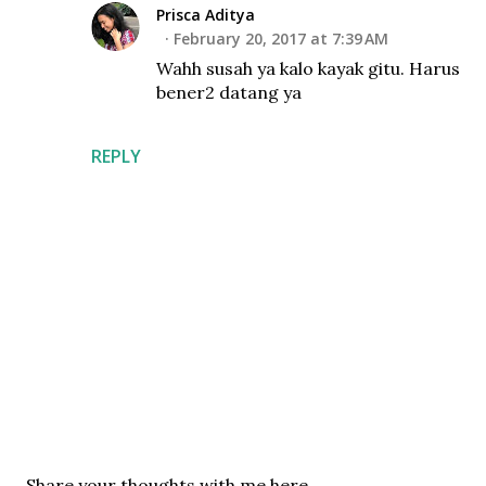
Prisca Aditya
February 20, 2017 at 7:39 AM
Wahh susah ya kalo kayak gitu. Harus
bener2 datang ya
REPLY
P
Share your thoughts with me here