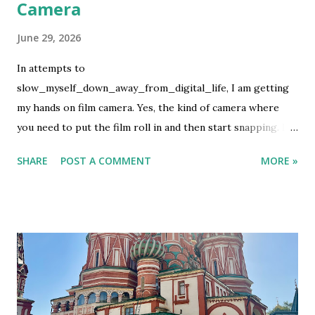
Camera
June 29, 2026
In attempts to
slow_myself_down_away_from_digital_life, I am getting
my hands on film camera. Yes, the kind of camera where
you need to put the film roll in and then start snapping. If
you are lucky, the pictures will turn up good but if not then
SHARE
POST A COMMENT
MORE »
we let the fate decide. This is not my first rodeo on using
film camera, but it definitely is the first ever to buy the film
and develop it using my own money. It is not cheap, which I
know. What can I say, it's an expensive hobby. I used my
first film roll to take photos of my favorite people. So it
has more human than random pictures. It was on family
event. After the last shot, I wanted to develop it before I
flew to Bali but they had no lab. Luckily we have the lab in