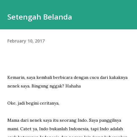
belum tentu enak dipakainya. Sepatu itu adalah hal esensial
Setengah Belanda
yang buat gw nggak apa mahal yang penting nyaman.
Karena taruhannya di pijakan, dan itu bisa berdampak ke
banyak hal kalau salah pilih sepatu. Jalan kaki adalah bagian
February 10, 2017
besar dari hidup gw, jadi punya sepatu nyaman adalah hal
yang tidak bisa dinego. Nah, meskipun gw beberapa kali
pernah jalan-jalan saat musim dingin, Moskow ini agak beda.
Kalau di Belanda, mes...
Kemarin, saya kembali berbicara dengan cucu dari kakaknya
nenek saya. Bingung nggak? Hahaha
Oke, jadi begini ceritanya,
Mama dari nenek saya itu seorang Indo. Saya panggilnya
mami. Catet ya, Indo bukanlah Indonesia, tapi Indo adalah