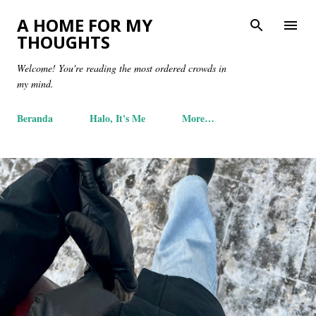
Skip to main content
A HOME FOR MY
THOUGHTS
Welcome! You're reading the most ordered crowds in
my mind.
Beranda
Halo, It's Me
More…