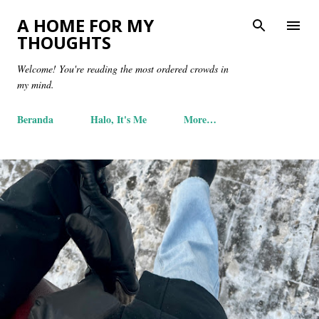
Skip to main content
A HOME FOR MY
THOUGHTS
Welcome! You're reading the most ordered crowds in
my mind.
Beranda
Halo, It's Me
More…