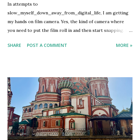
In attempts to
slow_myself_down_away_from_digital_life, I am getting
my hands on film camera. Yes, the kind of camera where
you need to put the film roll in and then start snapping. If
you are lucky, the pictures will turn up good but if not then
SHARE
POST A COMMENT
MORE »
we let the fate decide. This is not my first rodeo on using
film camera, but it definitely is the first ever to buy the film
and develop it using my own money. It is not cheap, which I
know. What can I say, it's an expensive hobby. I used my
first film roll to take photos of my favorite people. So it
has more human than random pictures. It was on family
event. After the last shot, I wanted to develop it before I
flew to Bali but they had no lab. Luckily we have the lab in
Bali. I developed and scanned the film in Ojisanfilmlab Bali.
They're just a google away. They sell the roll as well. I had
to tell the TSA to do the hand checking rather putting it