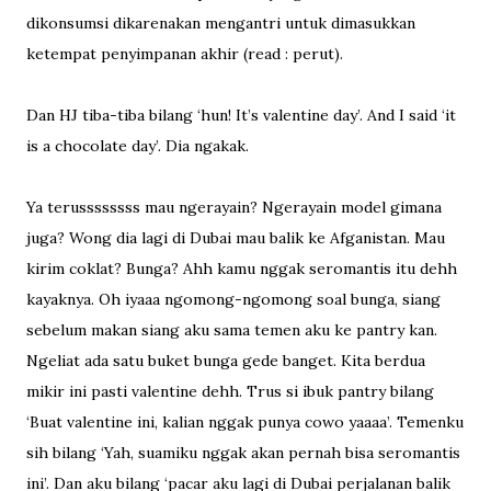
dikonsumsi dikarenakan mengantri untuk dimasukkan
ketempat penyimpanan akhir (read : perut).
Dan HJ tiba-tiba bilang ‘hun! It’s valentine day’. And I said ‘it
is a chocolate day’. Dia ngakak.
Ya terussssssss mau ngerayain? Ngerayain model gimana
juga? Wong dia lagi di Dubai mau balik ke Afganistan. Mau
kirim coklat? Bunga? Ahh kamu nggak seromantis itu dehh
kayaknya. Oh iyaaa ngomong-ngomong soal bunga, siang
sebelum makan siang aku sama temen aku ke pantry kan.
Ngeliat ada satu buket bunga gede banget. Kita berdua
mikir ini pasti valentine dehh. Trus si ibuk pantry bilang
‘Buat valentine ini, kalian nggak punya cowo yaaaa’. Temenku
sih bilang ‘Yah, suamiku nggak akan pernah bisa seromantis
ini’. Dan aku bilang ‘pacar aku lagi di Dubai perjalanan balik