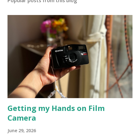
Popular posts from this blog
a
C
o
m
m
e
n
t
Getting my Hands on Film
Camera
June 29, 2026