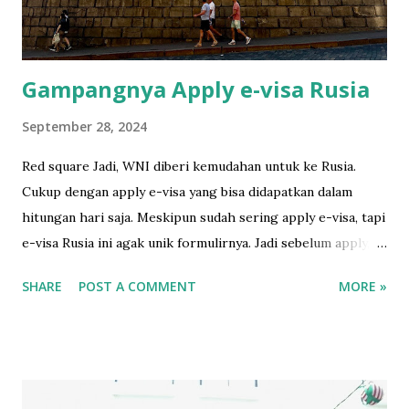
through the scanner. They understood. Cimol hides
himself in his favorite sp...
Gampangnya Apply e-visa Rusia
September 28, 2024
Red square Jadi, WNI diberi kemudahan untuk ke Rusia.
Cukup dengan apply e-visa yang bisa didapatkan dalam
hitungan hari saja. Meskipun sudah sering apply e-visa, tapi
e-visa Rusia ini agak unik formulirnya. Jadi sebelum apply,
gw baca gimana caranya di sini yang amat sangat runtut dan
SHARE
POST A COMMENT
MORE »
mudah dipahami. Sebelum isi formulir online, ada baiknya
siapkan foto 3.5 x 4.5 dengan background putih dulu.
Setelah itu jangan lupa untuk beli asuransi. Karena agak
kepikiran, gw putuskan untuk beli asuransi dari perusahan
yang ada di sana. Asuransi yang gw beli dari sini . Tadinya