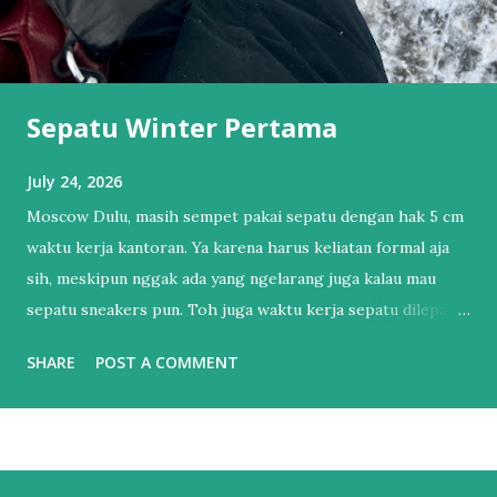
Sepatu Winter Pertama
July 24, 2026
Moscow Dulu, masih sempet pakai sepatu dengan hak 5 cm
waktu kerja kantoran. Ya karena harus keliatan formal aja
sih, meskipun nggak ada yang ngelarang juga kalau mau
sepatu sneakers pun. Toh juga waktu kerja sepatu dilepas
dan pakai sendal jepit. Tapi itu sudah lama sekali.
SHARE
POST A COMMENT
Setelahnya, bertahun-tahun hanya punya 1 sepatu sneakers
dan 1 sandal. Sendal jepit punya lah ya, kan hidup di Bali.
Salah satu esensial itu. Sebenernya alesannya sederhana,
bukan karena nggak mau punya sepatu lebih dari satu tapi
lebih ke males harus nyocokin sepatu lagi ke kaki yang