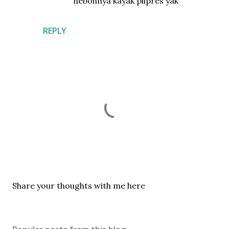
hebohnya kayak pilpres yak
REPLY
P
Share your thoughts with me here
o
s
t