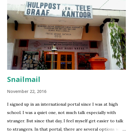
setelah beli kok nggak ada info apapun, bahkan bukti bayar
pun nggak ada. Tapi petugasnya cukup tangkas setelah gw
email, gw langsung dapat asuransinya. Nomer asuransi
diperlukan untuk mengisi formulir, jadi harus beli asuransi
sebelum apply visa. Nah, bagi gw, ini formulir baru kali ini
dapat pertanyaan yang unik-unik semacam apakah pernah
pelatihan militer, wajib militer, pernah pegang / punya
senjata, bahkan sampai ...
Snailmail
November 22, 2016
I signed up in an international portal since I was at high
school. I was a quiet one, not much talk especially with
stranger. But since that day, I feel myself get easier to talk
to strangers. In that portal, there are several options why