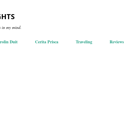
Skip to main content
GHTS
s in my mind.
rolin Duit
Cerita Prisca
Traveling
Reviews