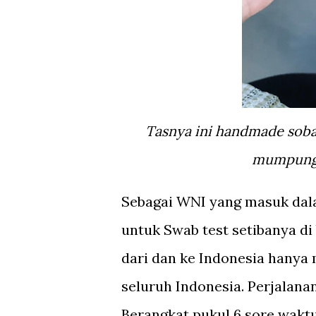
Tasnya ini handmade sobat gw, bisa custom order lho. Ayo diorder guys,
mumpung d
Sebagai WNI yang masuk dala
untuk Swab test setibanya di 
dari dan ke Indonesia hanya 
seluruh Indonesia. Perjalana
Berangkat pukul 6 sore waktu