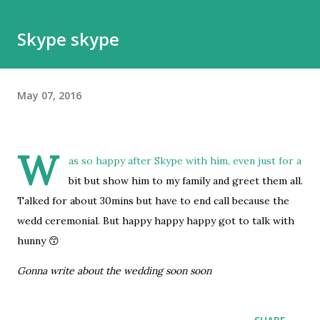
belum tentu enak dipakainya. Sepatu itu adalah hal esensial
Skype skype
yang buat gw nggak apa mahal yang penting nyaman.
Karena taruhannya di pijakan, dan itu bisa berdampak ke
banyak hal kalau salah pilih sepatu. Jalan kaki adalah bagian
May 07, 2016
besar dari hidup gw, jadi punya sepatu nyaman adalah hal
yang tidak bisa dinego. Nah, meskipun gw beberapa kali
pernah jalan-jalan saat musim dingin, Moskow ini agak beda.
W
Kalau di Belanda, mes...
as so happy after Skype with him, even just for a
bit but show him to my family and greet them all.
Talked for about 30mins but have to end call because the
wedd ceremonial. But happy happy happy got to talk with
hunny 😙
Gonna write about the wedding soon soon