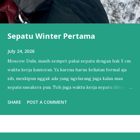
Sepatu Winter Pertama
July 24, 2026
Moscow Dulu, masih sempet pakai sepatu dengan hak 5 cm
waktu kerja kantoran. Ya karena harus keliatan formal aja
sih, meskipun nggak ada yang ngelarang juga kalau mau
sepatu sneakers pun. Toh juga waktu kerja sepatu dilepas
dan pakai sendal jepit. Tapi itu sudah lama sekali.
SHARE
POST A COMMENT
Setelahnya, bertahun-tahun hanya punya 1 sepatu sneakers
dan 1 sandal. Sendal jepit punya lah ya, kan hidup di Bali.
Salah satu esensial itu. Sebenernya alesannya sederhana,
bukan karena nggak mau punya sepatu lebih dari satu tapi
lebih ke males harus nyocokin sepatu lagi ke kaki yang