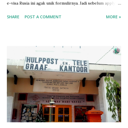
e-visa Rusia ini agak unik formulirnya. Jadi sebelum apply,
gw baca gimana caranya di sini yang amat sangat runtut dan
SHARE
POST A COMMENT
MORE »
mudah dipahami. Sebelum isi formulir online, ada baiknya
siapkan foto 3.5 x 4.5 dengan background putih dulu.
Setelah itu jangan lupa untuk beli asuransi. Karena agak
kepikiran, gw putuskan untuk beli asuransi dari perusahan
yang ada di sana. Asuransi yang gw beli dari sini . Tadinya
setelah beli kok nggak ada info apapun, bahkan bukti bayar
pun nggak ada. Tapi petugasnya cukup tangkas setelah gw
email, gw langsung dapat asuransinya. Nomer asuransi
diperlukan untuk mengisi formulir, jadi harus beli asuransi
sebelum apply visa. Nah, bagi gw, ini formulir baru kali ini
dapat pertanyaan yang unik-unik semacam apakah pernah
pelatihan militer, wajib militer, pernah pegang / punya
senjata, bahkan sampai ...