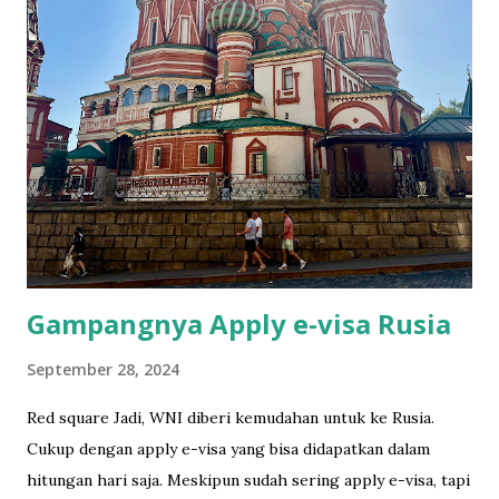
first film roll to take photos of my favorite people. So it
has more human than random pictures. It was on family
event. After the last shot, I wanted to develop it before I
flew to Bali but they had no lab. Luckily we have the lab in
Bali. I developed and scanned the film in Ojisanfilmlab Bali.
They're just a google away. They sell the roll as well. I had
to tell the TSA to do the hand checking rather putting it
through the scanner. They understood. Cimol hides
himself in his favorite sp...
Gampangnya Apply e-visa Rusia
September 28, 2024
Red square Jadi, WNI diberi kemudahan untuk ke Rusia.
Cukup dengan apply e-visa yang bisa didapatkan dalam
hitungan hari saja. Meskipun sudah sering apply e-visa, tapi