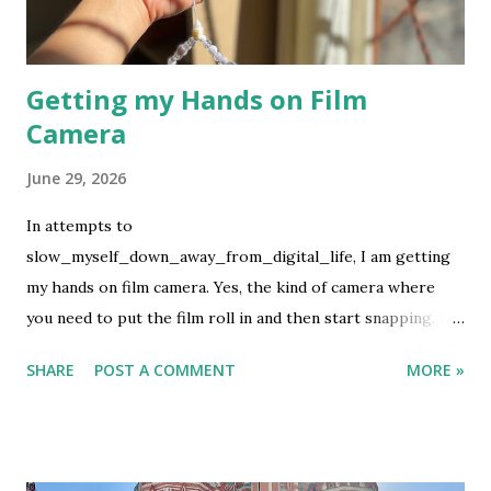
Getting my Hands on Film
Camera
June 29, 2026
In attempts to
slow_myself_down_away_from_digital_life, I am getting
my hands on film camera. Yes, the kind of camera where
you need to put the film roll in and then start snapping. If
you are lucky, the pictures will turn up good but if not then
SHARE
POST A COMMENT
MORE »
we let the fate decide. This is not my first rodeo on using
film camera, but it definitely is the first ever to buy the film
and develop it using my own money. It is not cheap, which I
know. What can I say, it's an expensive hobby. I used my