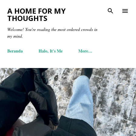
Skip to main content
A HOME FOR MY
THOUGHTS
Welcome! You're reading the most ordered crowds in
my mind.
Beranda
Halo, It's Me
More…