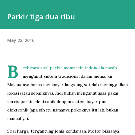
belum tentu enak dipakainya. Sepatu itu adalah hal esensial
Parkir tiga dua ribu
yang buat gw nggak apa mahal yang penting nyaman.
Karena taruhannya di pijakan, dan itu bisa berdampak ke
banyak hal kalau salah pilih sepatu. Jalan kaki adalah bagian
May 22, 2016
besar dari hidup gw, jadi punya sepatu nyaman adalah hal
yang tidak bisa dinego. Nah, meskipun gw beberapa kali
pernah jalan-jalan saat musim dingin, Moskow ini agak beda.
B
Kalau di Belanda, mes...
erbicara soal parkir memarkir, indonesia masih
menganut sistem tradisional dalam memarkir.
Maksudnya harus membayar langsung setelah meninggalkan
lokasi (atau sebaliknya). Jadi bukan menganut asas pakai
karcis parkir elektronik dengan sistem bayar pun
elektronik (apa sih itu namanya pokoknya itu lah, bukan
manual ya).
Soal harga, tergantung jenis kendaraan. Motor biasanya