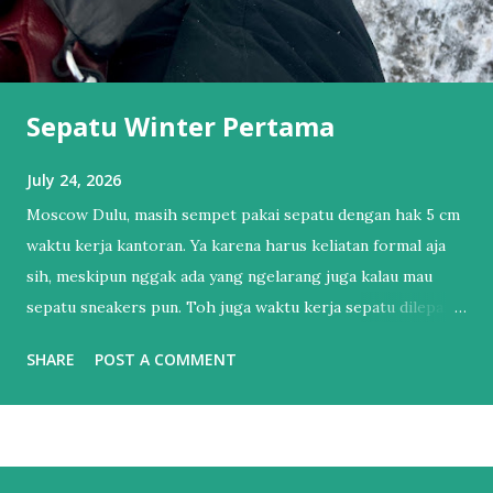
Sepatu Winter Pertama
July 24, 2026
Moscow Dulu, masih sempet pakai sepatu dengan hak 5 cm
waktu kerja kantoran. Ya karena harus keliatan formal aja
sih, meskipun nggak ada yang ngelarang juga kalau mau
sepatu sneakers pun. Toh juga waktu kerja sepatu dilepas
dan pakai sendal jepit. Tapi itu sudah lama sekali.
SHARE
POST A COMMENT
Setelahnya, bertahun-tahun hanya punya 1 sepatu sneakers
dan 1 sandal. Sendal jepit punya lah ya, kan hidup di Bali.
Salah satu esensial itu. Sebenernya alesannya sederhana,
bukan karena nggak mau punya sepatu lebih dari satu tapi
lebih ke males harus nyocokin sepatu lagi ke kaki yang