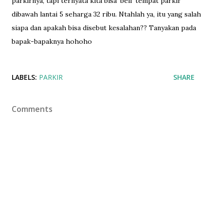
parkirnya, tapi ternyata kita bisa 'beli' tempat parkir
dibawah lantai 5 seharga 32 ribu. Ntahlah ya, itu yang salah
siapa dan apakah bisa disebut kesalahan?? Tanyakan pada
bapak-bapaknya hohoho
LABELS:
PARKIR
SHARE
Comments