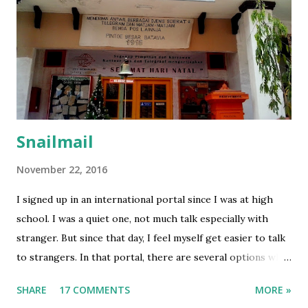
penting tabungan pasangan yang EU yg ditampilkan), dll.
Dengan ina inu, eh ternyata diminta surat kerja lah, kalau
freelancer harus kasih tau bukti kerjaan juga. Gw rasa ribet
ya karena nggak formal kerjanya, jadi ya udah gw tulis ibu
rumah tangga. Itu juga masih harus bikin surat pernyataan
siapa yg membiayai biaya hidup gw kala...
Snailmail
November 22, 2016
I signed up in an international portal since I was at high
school. I was a quiet one, not much talk especially with
stranger. But since that day, I feel myself get easier to talk
to strangers. In that portal, there are several options why
you join there, including 'flirting', that is shown on the
SHARE
17 COMMENTS
MORE »
optional boxes. And I found something interesting,