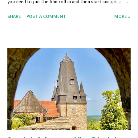
you need to put the film roll in and then start snapping. If
you are lucky, the pictures will turn up good but if not then
SHARE
POST A COMMENT
MORE »
we let the fate decide. This is not my first rodeo on using
film camera, but it definitely is the first ever to buy the film
and develop it using my own money. It is not cheap, which I
know. What can I say, it's an expensive hobby. I used my
first film roll to take photos of my favorite people. So it
has more human than random pictures. It was on family
event. After the last shot, I wanted to develop it before I
flew to Bali but they had no lab. Luckily we have the lab in
Bali. I developed and scanned the film in Ojisanfilmlab Bali.
They're just a google away. They sell the roll as well. I had
to tell the TSA to do the hand checking rather putting it
through the scanner. They understood. Cimol hides
himself in his favorite sp...