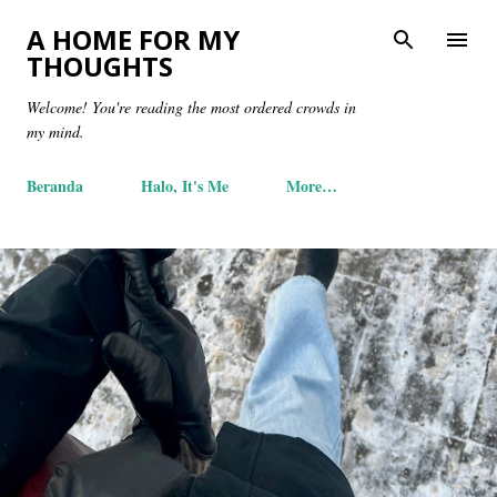
Skip to main content
A HOME FOR MY
THOUGHTS
Welcome! You're reading the most ordered crowds in
my mind.
Beranda
Halo, It's Me
More…