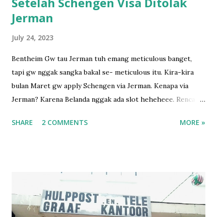
Setelah Schengen Visa Ditolak
Jerman
July 24, 2023
Bentheim Gw tau Jerman tuh emang meticulous banget,
tapi gw nggak sangka bakal se- meticulous itu. Kira-kira
bulan Maret gw apply Schengen via Jerman. Kenapa via
Jerman? Karena Belanda nggak ada slot heheheee. Rencana
perginya bulan April kalau nggak salah waktu itu. Karena
SHARE
2 COMMENTS
MORE »
suami ada libur tapi cuma pendek banget, dan dia pengen
banget pulang ke sana, yaudah lah coba aja. Dapet antrian,
mana bayarnya 700ribu pula 😅 lalu pergilah gw submit
semua dokumen gw. Gw bukan yang pertama kali
mengajukan Schengen, jadi gw udah "tau" harus submit apa
aja. Karena sebagai orang yang menikah dengan warga EU,
kami berhak untuk tidak menunjukkan buku tabungan (yg