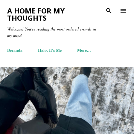
Skip to main content
A HOME FOR MY
THOUGHTS
Welcome! You're reading the most ordered crowds in
my mind.
Beranda
Halo, It's Me
More…