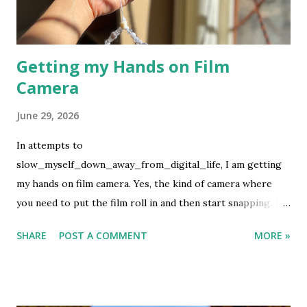
Getting my Hands on Film
Camera
June 29, 2026
In attempts to
slow_myself_down_away_from_digital_life, I am getting
my hands on film camera. Yes, the kind of camera where
you need to put the film roll in and then start snapping. If
you are lucky, the pictures will turn up good but if not then
SHARE
POST A COMMENT
MORE »
we let the fate decide. This is not my first rodeo on using
film camera, but it definitely is the first ever to buy the film
and develop it using my own money. It is not cheap, which I
know. What can I say, it's an expensive hobby. I used my