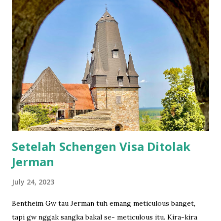
first film roll to take photos of my favorite people. So it
has more human than random pictures. It was on family
event. After the last shot, I wanted to develop it before I
flew to Bali but they had no lab. Luckily we have the lab in
Bali. I developed and scanned the film in Ojisanfilmlab Bali.
They're just a google away. They sell the roll as well. I had
to tell the TSA to do the hand checking rather putting it
through the scanner. They understood. Cimol hides
himself in his favorite sp...
Setelah Schengen Visa Ditolak
Jerman
July 24, 2023
Bentheim Gw tau Jerman tuh emang meticulous banget,
tapi gw nggak sangka bakal se- meticulous itu. Kira-kira