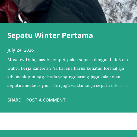
Sepatu Winter Pertama
July 24, 2026
Moscow Dulu, masih sempet pakai sepatu dengan hak 5 cm
waktu kerja kantoran. Ya karena harus keliatan formal aja
sih, meskipun nggak ada yang ngelarang juga kalau mau
sepatu sneakers pun. Toh juga waktu kerja sepatu dilepas
dan pakai sendal jepit. Tapi itu sudah lama sekali.
SHARE
POST A COMMENT
Setelahnya, bertahun-tahun hanya punya 1 sepatu sneakers
dan 1 sandal. Sendal jepit punya lah ya, kan hidup di Bali.
Salah satu esensial itu. Sebenernya alesannya sederhana,
bukan karena nggak mau punya sepatu lebih dari satu tapi
lebih ke males harus nyocokin sepatu lagi ke kaki yang