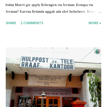
bulan Maret gw apply Schengen via Jerman. Kenapa via
Jerman? Karena Belanda nggak ada slot heheheee. Rencana
perginya bulan April kalau nggak salah waktu itu. Karena
SHARE
2 COMMENTS
MORE »
suami ada libur tapi cuma pendek banget, dan dia pengen
banget pulang ke sana, yaudah lah coba aja. Dapet antrian,
mana bayarnya 700ribu pula 😅 lalu pergilah gw submit
semua dokumen gw. Gw bukan yang pertama kali
mengajukan Schengen, jadi gw udah "tau" harus submit apa
aja. Karena sebagai orang yang menikah dengan warga EU,
kami berhak untuk tidak menunjukkan buku tabungan (yg
penting tabungan pasangan yang EU yg ditampilkan), dll.
Dengan ina inu, eh ternyata diminta surat kerja lah, kalau
freelancer harus kasih tau bukti kerjaan juga. Gw rasa ribet
ya karena nggak formal kerjanya, jadi ya udah gw tulis ibu
rumah tangga. Itu juga masih harus bikin surat pernyataan
siapa yg membiayai biaya hidup gw kala...