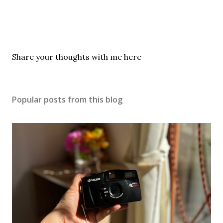
P
Share your thoughts with me here
o
s
t
Popular posts from this blog
a
C
o
m
m
e
n
t