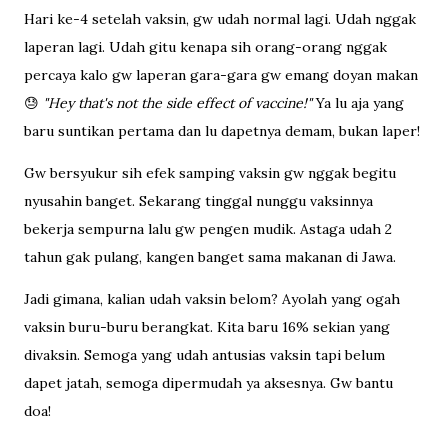
Hari ke-4 setelah vaksin, gw udah normal lagi. Udah nggak
laperan lagi. Udah gitu kenapa sih orang-orang nggak
percaya kalo gw laperan gara-gara gw emang doyan makan
😓
"Hey that's not the side effect of vaccine!"
Ya lu aja yang
baru suntikan pertama dan lu dapetnya demam, bukan laper!
Gw bersyukur sih efek samping vaksin gw nggak begitu
nyusahin banget. Sekarang tinggal nunggu vaksinnya
bekerja sempurna lalu gw pengen mudik. Astaga udah 2
tahun gak pulang, kangen banget sama makanan di Jawa.
Jadi gimana, kalian udah vaksin belom? Ayolah yang ogah
vaksin buru-buru berangkat. Kita baru 16% sekian yang
divaksin. Semoga yang udah antusias vaksin tapi belum
dapet jatah, semoga dipermudah ya aksesnya. Gw bantu
doa!