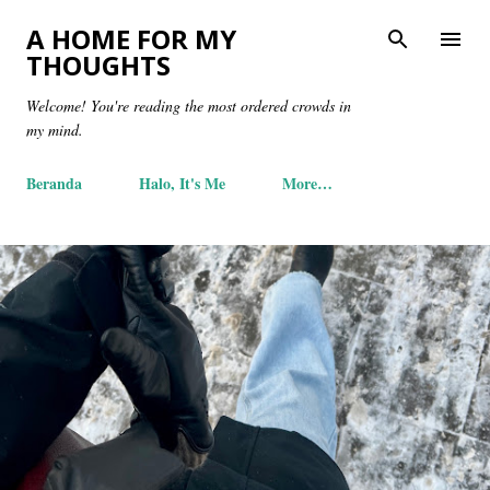
Skip to main content
A HOME FOR MY
THOUGHTS
Welcome! You're reading the most ordered crowds in
my mind.
Beranda
Halo, It's Me
More…