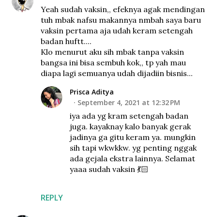
Yeah sudah vaksin,, efeknya agak mendingan
tuh mbak nafsu makannya nmbah saya baru
vaksin pertama aja udah keram setengah
badan huftt....
Klo menurut aku sih mbak tanpa vaksin
bangsa ini bisa sembuh kok,, tp yah mau
diapa lagi semuanya udah dijadiin bisnis...
Prisca Aditya
September 4, 2021 at 12:32 PM
iya ada yg kram setengah badan
juga. kayaknay kalo banyak gerak
jadinya ga gitu keram ya. mungkin
sih tapi wkwkkw. yg penting nggak
ada gejala ekstra lainnya. Selamat
yaaa sudah vaksin 💃🏻
REPLY