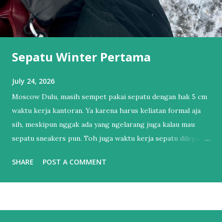
Sepatu Winter Pertama
July 24, 2026
Moscow Dulu, masih sempet pakai sepatu dengan hak 5 cm
waktu kerja kantoran. Ya karena harus keliatan formal aja
sih, meskipun nggak ada yang ngelarang juga kalau mau
sepatu sneakers pun. Toh juga waktu kerja sepatu dilepas
dan pakai sendal jepit. Tapi itu sudah lama sekali.
SHARE
POST A COMMENT
Setelahnya, bertahun-tahun hanya punya 1 sepatu sneakers
dan 1 sandal. Sendal jepit punya lah ya, kan hidup di Bali.
Salah satu esensial itu. Sebenernya alesannya sederhana,
bukan karena nggak mau punya sepatu lebih dari satu tapi
lebih ke males harus nyocokin sepatu lagi ke kaki yang