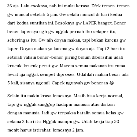
36 aja. Lalu esoknya, nah ini mulai kerasa. Efek temen-temen
gw muncul setelah 5 jam. Gw selalu muncul di hari kedua
dari kedua suntikan ini. Besoknya gw LAPER banget. Bener-
bener lapernya ugh gw nggak pernah lho selaper itu,
seberingas itu. Gw nih doyan makan, tapi bukan karena gw
laper. Doyan makan ya karena gw doyan aja. Tapi 2 hari itu
setelah vaksin bener-bener piring belum dibersihin udah
krucuk-krucuk perut gw. Macem semua makanan itu cuma
lewat aja nggak sempet diproses. Udahlah makan besar ada
5 kali, sisanya ngemil. Capek ngunyah gw beneran 😂
Selain itu makin krasa lemesnya. Masih bisa kerja normal,
tapi gw nggak sanggup hadapin manusia atau diskusi
dengan manusia. Jadi gw terpaksa batalin semua kelas gw
selama 2 hari itu. Nggak mampu gw. Udah kerja tiap 30
menit harus istirahat, lemesnya 2 jam.