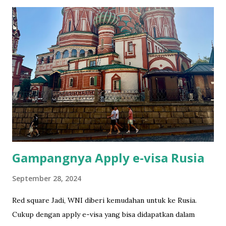
know. What can I say, it's an expensive hobby. I used my
first film roll to take photos of my favorite people. So it
has more human than random pictures. It was on family
event. After the last shot, I wanted to develop it before I
flew to Bali but they had no lab. Luckily we have the lab in
Bali. I developed and scanned the film in Ojisanfilmlab Bali.
They're just a google away. They sell the roll as well. I had
to tell the TSA to do the hand checking rather putting it
through the scanner. They understood. Cimol hides
himself in his favorite sp...
Gampangnya Apply e-visa Rusia
September 28, 2024
Red square Jadi, WNI diberi kemudahan untuk ke Rusia.
Cukup dengan apply e-visa yang bisa didapatkan dalam