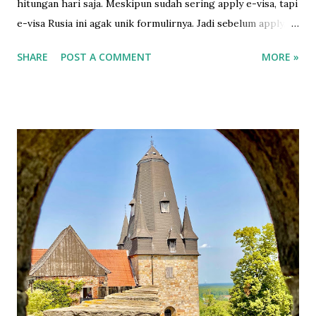
hitungan hari saja. Meskipun sudah sering apply e-visa, tapi
e-visa Rusia ini agak unik formulirnya. Jadi sebelum apply,
gw baca gimana caranya di sini yang amat sangat runtut dan
SHARE
POST A COMMENT
MORE »
mudah dipahami. Sebelum isi formulir online, ada baiknya
siapkan foto 3.5 x 4.5 dengan background putih dulu.
Setelah itu jangan lupa untuk beli asuransi. Karena agak
kepikiran, gw putuskan untuk beli asuransi dari perusahan
yang ada di sana. Asuransi yang gw beli dari sini . Tadinya
setelah beli kok nggak ada info apapun, bahkan bukti bayar
pun nggak ada. Tapi petugasnya cukup tangkas setelah gw
email, gw langsung dapat asuransinya. Nomer asuransi
diperlukan untuk mengisi formulir, jadi harus beli asuransi
sebelum apply visa. Nah, bagi gw, ini formulir baru kali ini
dapat pertanyaan yang unik-unik semacam apakah pernah
pelatihan militer, wajib militer, pernah pegang / punya
senjata, bahkan sampai ...