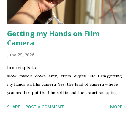
Getting my Hands on Film
Camera
June 29, 2026
In attempts to
slow_myself_down_away_from_digital_life, I am getting
my hands on film camera. Yes, the kind of camera where
you need to put the film roll in and then start snapping. If
you are lucky, the pictures will turn up good but if not then
SHARE
POST A COMMENT
MORE »
we let the fate decide. This is not my first rodeo on using
film camera, but it definitely is the first ever to buy the film
and develop it using my own money. It is not cheap, which I