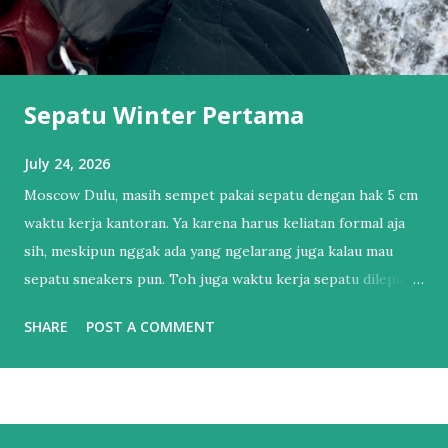
Sepatu Winter Pertama
July 24, 2026
Moscow Dulu, masih sempet pakai sepatu dengan hak 5 cm
waktu kerja kantoran. Ya karena harus keliatan formal aja
sih, meskipun nggak ada yang ngelarang juga kalau mau
sepatu sneakers pun. Toh juga waktu kerja sepatu dilepas
dan pakai sendal jepit. Tapi itu sudah lama sekali.
SHARE
POST A COMMENT
Setelahnya, bertahun-tahun hanya punya 1 sepatu sneakers
dan 1 sandal. Sendal jepit punya lah ya, kan hidup di Bali.
Salah satu esensial itu. Sebenernya alesannya sederhana,
bukan karena nggak mau punya sepatu lebih dari satu tapi
lebih ke males harus nyocokin sepatu lagi ke kaki yang