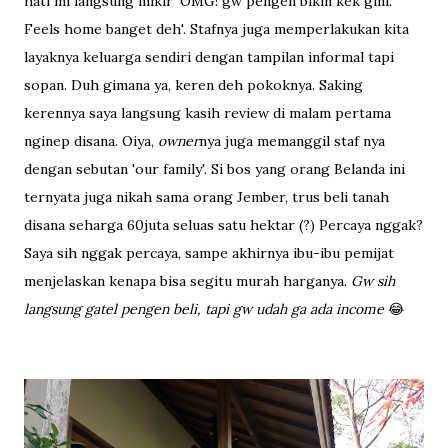
hati ini langsung mikir 'OMG! gw pengen bikin kek gini.
Feels home banget deh'. Stafnya juga memperlakukan kita
layaknya keluarga sendiri dengan tampilan informal tapi
sopan. Duh gimana ya, keren deh pokoknya. Saking
kerennya saya langsung kasih review di malam pertama
nginep disana. Oiya,
owner
nya juga memanggil staf nya
dengan sebutan 'our family'. Si bos yang orang Belanda ini
ternyata juga nikah sama orang Jember, trus beli tanah
disana seharga 60juta seluas satu hektar (?) Percaya nggak?
Saya sih nggak percaya, sampe akhirnya ibu-ibu pemijat
menjelaskan kenapa bisa segitu murah harganya.
Gw sih
langsung gatel pengen beli, tapi gw udah ga ada income
😂