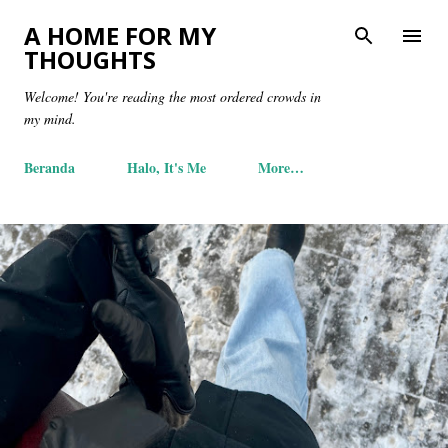
Skip to main content
A HOME FOR MY
THOUGHTS
Welcome! You're reading the most ordered crowds in
my mind.
Beranda
Halo, It's Me
More…