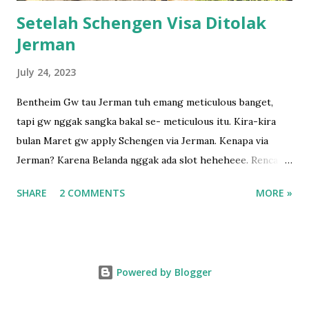
Setelah Schengen Visa Ditolak
Jerman
July 24, 2023
Bentheim Gw tau Jerman tuh emang meticulous banget,
tapi gw nggak sangka bakal se- meticulous itu. Kira-kira
bulan Maret gw apply Schengen via Jerman. Kenapa via
Jerman? Karena Belanda nggak ada slot heheheee. Rencana
perginya bulan April kalau nggak salah waktu itu. Karena
SHARE
2 COMMENTS
MORE »
suami ada libur tapi cuma pendek banget, dan dia pengen
banget pulang ke sana, yaudah lah coba aja. Dapet antrian,
mana bayarnya 700ribu pula 😅 lalu pergilah gw submit
semua dokumen gw. Gw bukan yang pertama kali
Powered by Blogger
mengajukan Schengen, jadi gw udah "tau" harus submit apa
aja. Karena sebagai orang yang menikah dengan warga EU,