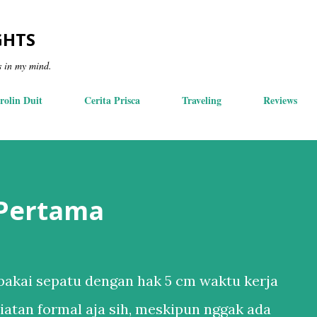
Skip to main content
GHTS
s in my mind.
rolin Duit
Cerita Prisca
Traveling
Reviews
 Pertama
akai sepatu dengan hak 5 cm waktu kerja
iatan formal aja sih, meskipun nggak ada