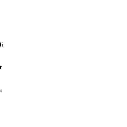
li
t
a
.