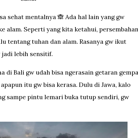
asa sehat mentalnya 🙈 Ada hal lain yang gw
f ke alam. Seperti yang kita ketahui, persembaha
lalu tentang tuhan dan alam. Rasanya gw ikut
 jadi lebih sensitif.
a di Bali gw udah bisa ngerasain getaran gemp
 apapun itu gw bisa kerasa. Dulu di Jawa, kalo
g sampe pintu lemari buka tutup sendiri, gw